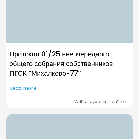
Протокол 01/25 внеочередного
общего собрания собственников
ПГСК “Михалково-77”
Read more
Written by
on
admin
11 июня
|