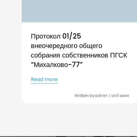
Протокол 01/25
внеочередного общего
собрания собственников ПГСК
“Михалково-77”
Read more
Written by
on
admin
11 июня
|