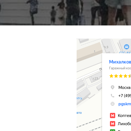
Михалково-77
Гаражный кооператив в Москве