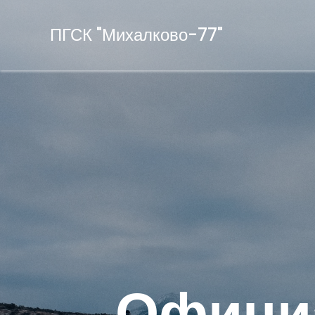
ПГСК "Михалково-77"
Офици